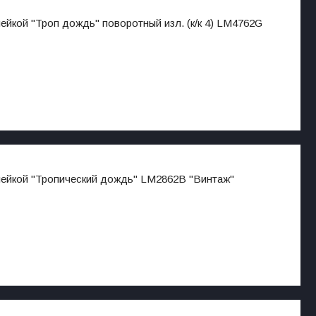
йкой "Троп дождь" поворотный изл. (к/к 4) LM4762G
лейкой "Тропический дождь" LM2862B "Винтаж"