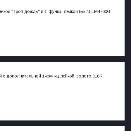
кой "Троп дождь" и 1-функц. лейкой (к/к 4) LM4760G
й с дополнительной 1-функц лейкой, золото 318R