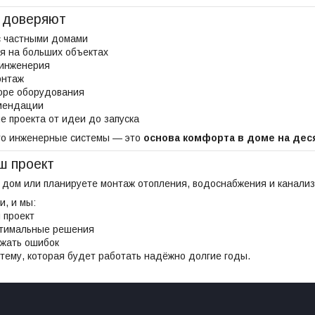
 доверяют
с частными домами
я на больших объектах
инженерия
онтаж
оре оборудования
мендации
 проекта от идеи до запуска
то инженерные системы — это
основа комфорта в доме на дес
ш проект
е дом или планируете монтаж отопления, водоснабжения и канал
и, и мы:
 проект
тимальные решения
жать ошибок
тему, которая будет работать надёжно долгие годы.