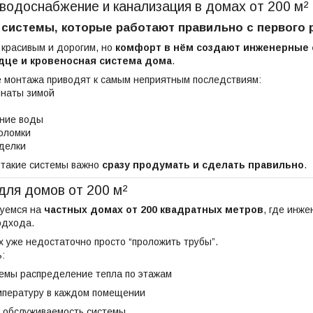
водоснабжение и канализация в домах от 200 м²
системы, которые работают правильно с первого 
 красивым и дорогим, но
комфорт в нём создают инженерные
дце и кровеносная система дома
.
е монтажа приводят к самым неприятным последствиям:
наты зимой
ние воды
оломки
делки
 такие системы важно
сразу продумать и сделать правильно
.
для домов от 200 м²
уемся на
частных домах от 200 квадратных метров
, где инж
одхода.
 уже недостаточно просто “проложить трубы”.
:
темы распределение тепла по этажам
пературу в каждом помещении
и обслуживаемость системы