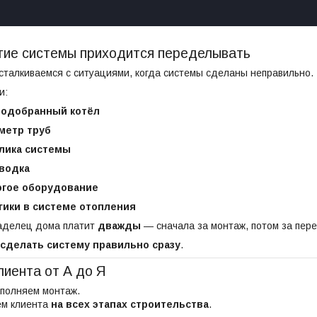
гие системы приходится переделывать
сталкиваемся с ситуациями, когда системы сделаны неправильно.
и:
подобранный котёл
метр труб
лика системы
водка
огое оборудование
гики в системе отопления
ладелец дома платит
дважды
— сначала за монтаж, потом за пере
сделать систему правильно сразу
.
иента от А до Я
ыполняем монтаж.
ем клиента
на всех этапах строительства
.