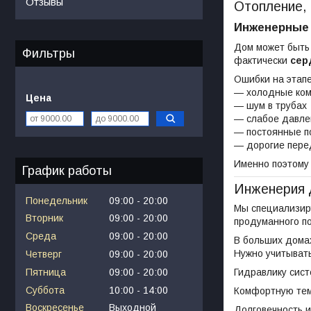
Отзывы
Отопление, 
Инженерные 
Дом может быть
Фильтры
фактически
сер
Ошибки на этап
— холодные ком
Цена
— шум в трубах
— слабое давле
— постоянные п
— дорогие пере
Именно поэтому
График работы
Инженерия 
Понедельник
09:00
20:00
Мы специализир
Вторник
09:00
20:00
продуманного п
Среда
09:00
20:00
В больших домах
Нужно учитывать
Четверг
09:00
20:00
Пятница
09:00
20:00
Гидравлику сис
Суббота
10:00
14:00
Комфортную тем
Воскресенье
Выходной
Долговечность 