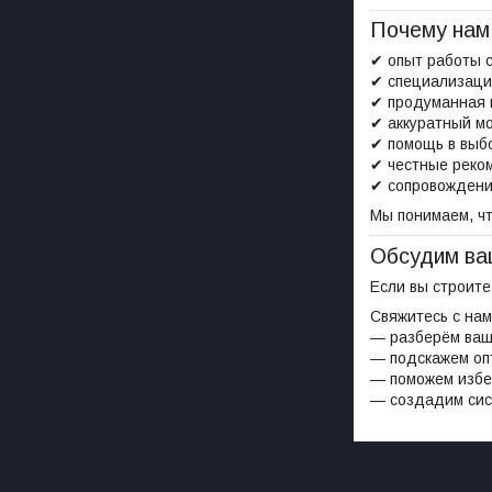
Почему нам
✔ опыт работы 
✔ специализаци
✔ продуманная 
✔ аккуратный м
✔ помощь в выб
✔ честные реко
✔ сопровождение
Мы понимаем, ч
Обсудим ва
Если вы строит
Свяжитесь с нам
— разберём ваш
— подскажем оп
— поможем избе
— создадим сис