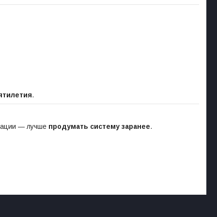
ятилетия
.
изации — лучше
продумать систему заранее
.