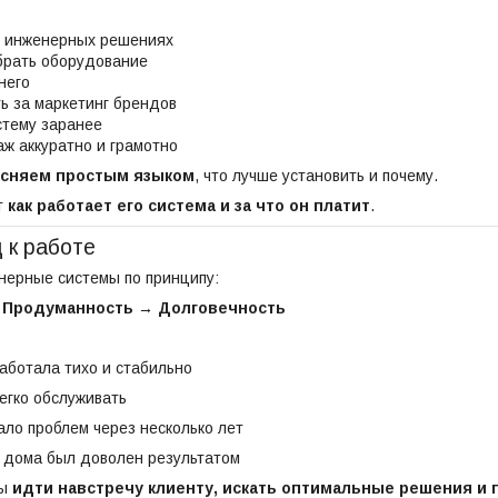
в инженерных решениях
брать оборудование
него
ь за маркетинг брендов
стему заранее
ж аккуратно и грамотно
сняем простым языком
, что лучше установить и почему.
т
как работает его система и за что он платит
.
 к работе
нерные системы по принципу:
 Продуманность → Долговечность
аботала тихо и стабильно
егко обслуживать
ало проблем через несколько лет
 дома был доволен результатом
вы
идти навстречу клиенту, искать оптимальные решения и 