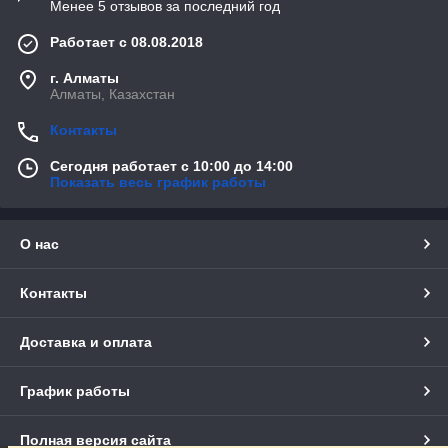
Менее 5 отзывов за последний год
Возможна установка в нишу или на поддон.
Изготовление душевых кабин из стекла под заказ в
Работает с 08.08.2018
Алматы.
г. Алматы
🔹 Преимущества
Алматы, Казахстан
Стильный внешний вид, визуально увеличивает
Контакты
пространство.
Простота ухода и устойчивость к влаге.
Сегодня работает с 10:00 до 14:00
Показать весь график работы
Герметичность и надёжная конструкция.
🔹 Уход и обслуживание
Для чистки используйте мягкую губку и средства без
О нас
абразивов.
Рекомендуем наносить антикапельное покрытие для защиты
Контакты
стекла.
📞 Закажите
душевое ограждение с распашной дверью
Доставка и оплата
прямо сейчас!
Мы выполним замер, изготовление и монтаж с гарантией
качества.
График работы
Полная версия сайта