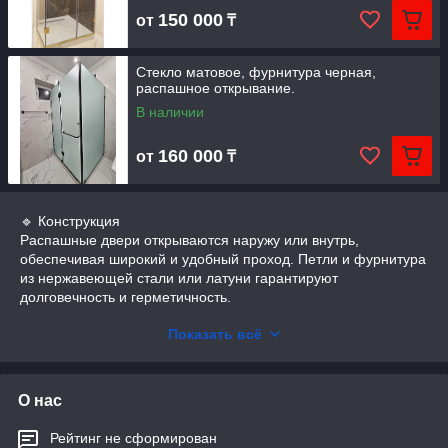
150 000
от
₸
Стекло матовое, фурнитура черная,
распашное открывание.
В наличии
160 000
от
₸
🔹 Конструкция
Распашные двери открываются наружу или внутрь,
обеспечивая широкий и удобный проход. Петли и фурнитура
из нержавеющей стали или латуни гарантируют
долговечность и герметичность.
Доступны модели:
прямые, угловые и П-образные
Показать всё
душевые ограждения
.
🔹 Материалы и дизайн
Стекло: прозрачное, матовое, тонированное, с рисунком или
О нас
логотипом.
Фурнитура: хром, чёрный мат, золото, бронза.
Рейтинг не сформирован