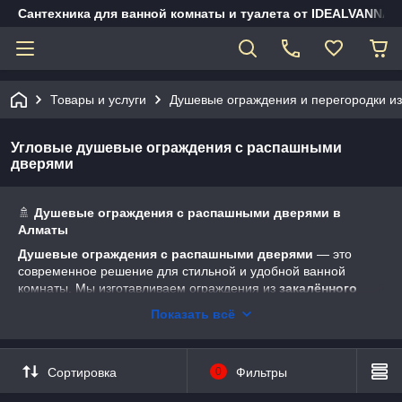
Сантехника для ванной комнаты и туалета от IDEALVANNA.
Товары и услуги
Душевые ограждения и перегородки из 
Угловые душевые ограждения с распашными
дверями
🚿
Душевые ограждения с распашными дверями в
Алматы
Душевые ограждения с распашными дверями
— это
современное решение для стильной и удобной ванной
комнаты. Мы изготавливаем ограждения из
закалённого
безопасного стекла
по индивидуальным размерам и
Показать всё
любому дизайну.
Производство и установка под ключ в Алматы и по
Казахстану.
Сортировка
0
Фильтры