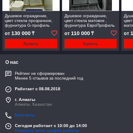
Душевое ограждение,
Душевое ограждение,
Душе
цвет стекла прозрачное,
цвет стекла матовое ,
цвет
фурнитура G-профиль
фурнитура ЕвроПрофиль
мато
золото ! .
черный мат !
Евро
130 000
110 000
от
₸
от
₸
от
Купить
Купить
О нас
Рейтинг не сформирован
Менее 5 отзывов за последний год
Работает с 08.08.2018
г. Алматы
Алматы, Казахстан
Контакты
Сегодня работает с 10:00 до 14:00
Показать весь график работы