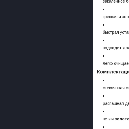
закалённое б
крепкая и эс
быстрая уста
подходит для
легко очищае
Комплектац
стеклянная с
распашная дв
петли
золот