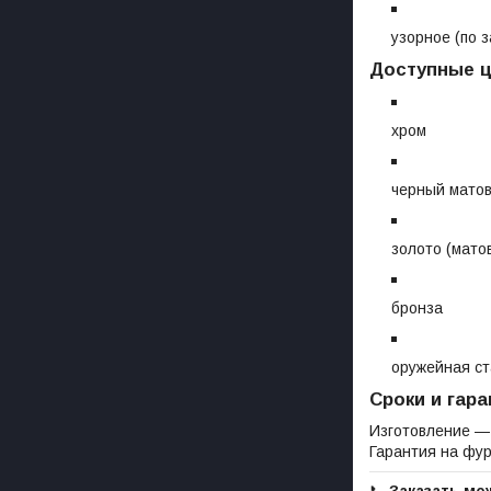
узорное (по з
Доступные ц
хром
черный мато
золото (мато
бронза
оружейная ст
Сроки и гара
Изготовление 
Гарантия на фур
📞
Заказать мож