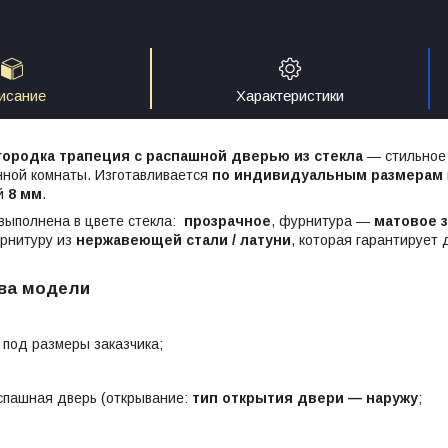
исание
Характеристики
ородка трапеция с распашной дверью из стекла
— стильное
нной комнаты. Изготавливается
по индивидуальным размерам
ой
8 мм
.
выполнена в цвете стекла:
прозрачное
, фурнитура —
матовое 
рнитуру из
нержавеющей стали / латуни
, которая гарантирует 
ва модели
 под размеры заказчика;
спашная дверь (открывание:
тип открытия двери — наружу
;