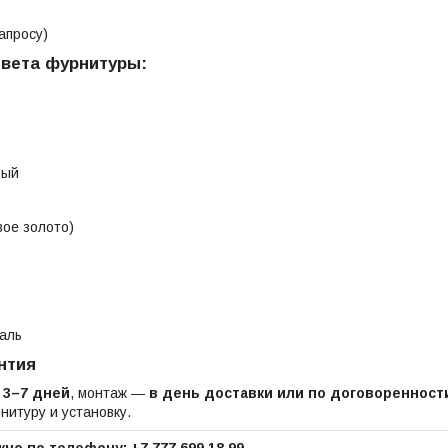
апросу)
вета фурнитуры:
вый
вое золото)
аль
нтия
—
3–7 дней
, монтаж —
в день доставки или по договоренност
нитуру и установку.
но по телефону: +7 777 699 18 99