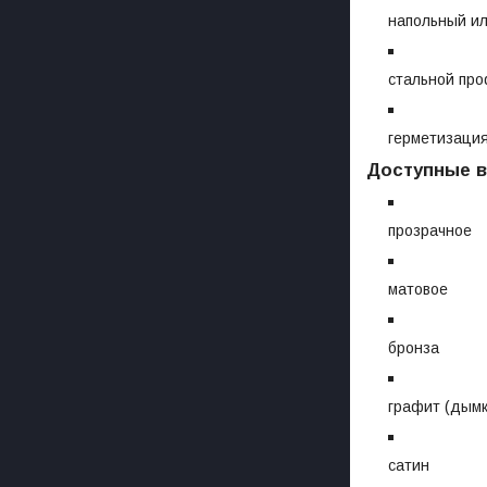
напольный ил
стальной про
герметизация
Доступные в
прозрачное
матовое
бронза
графит (дымк
сатин