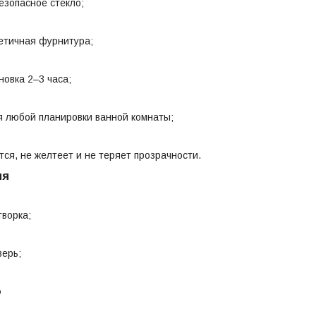
езопасное стекло;
тетичная фурнитура;
новка 2–3 часа;
 любой планировки ванной комнаты;
тся, не желтеет и не теряет прозрачности.
ия
творка;
ерь;
о