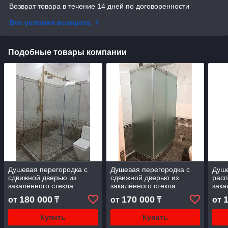
Возврат товара в течение 14 дней по договоренности
Все условия возврата
Подобные товары компании
Душевая перегородка с
Душевая перегородка с
Душе
сдвижной дверью из
сдвижной дверью из
расп
закалённого стекла
закалённого стекла
зака
толщиной 8 мм. Стекло —
толщиной 8 мм. Стекло —
толщ
180 000
170 000
от
₸
от
₸
от
прозрачное, фурнитура —
матовое, фурнитура —
проз
золото
хром
черн
Купить
Купить