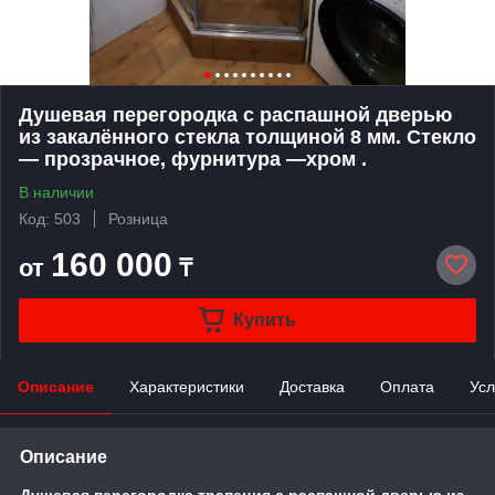
Душевая перегородка с распашной дверью
из закалённого стекла толщиной 8 мм. Стекло
— прозрачное, фурнитура —хром .
В наличии
Код: 503
Розница
160 000
от
₸
Купить
Описание
Характеристики
Доставка
Оплата
Усл
Описание
Душевая перегородка трапеция с распашной дверью из