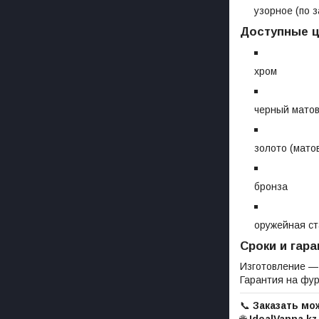
узорное (по з
Доступные ц
хром
черный мато
золото (мато
бронза
оружейная ст
Сроки и гара
Изготовление 
Гарантия на фур
📞
Заказать мож
🌐
IdealVanna.kz