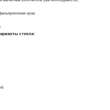
филь/крепления хром;
.
арианты стекла:
а)