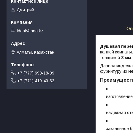
Дмитрий
Оп
IdealVanna.kz
Душевая перег
ванной комнаты
Алматы, Казахстан
толщиной
8 мм
.
Данная модель 
фурнитуру из
н
+7 (777) 699-18-99
Преимущест
+7 (771) 410-40-32
изготовление
надежная отк
закалённое б