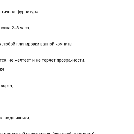
тетичная фурнитура;
новка 2–3 часа;
 любой планировки ванной комнаты;
тся, не желтеет и не теряет прозрачности.
ия
творка;
е подшипники;
и магнитный уплотнитель (при необходимости);