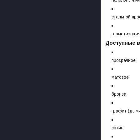
стальной про
герметизация
Доступные в
прозрачное
матовое
бронза
графит (дымк
сатин