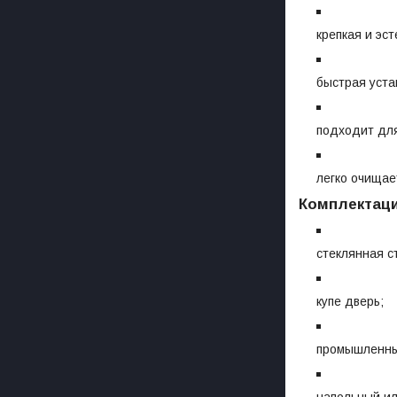
крепкая и эс
быстрая уста
подходит для
легко очищае
Комплектац
стеклянная с
купе дверь;
промышленны
напольный ил