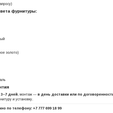
апросу)
вета фурнитуры:
вый
вое золото)
аль
нтия
—
3–7 дней
, монтаж —
в день доставки или по договоренност
нитуру и установку.
но по телефону: +7 777 699 18 99