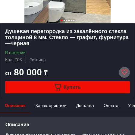
Душевая перегородка из закалённого стекла
толщиной 8 мм. Стекло — графит, фурнитура
—черная
В наличии
Код: 703
Розница
80 000
от
₸
Купить
Описание
Характеристики
Доставка
Оплата
Усл
Описание
Душевая перегородка из стекла
— стильное и надёжное