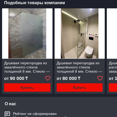
Подобные товары компании
Душевая перегородка из
Душевая перегородка из
Душе
закалённого стекла
закалённого стекла
расп
толщиной 8 мм. Стекло —
толщиной 8 мм. Стекло —
зака
матовое с рисунком,
прозрачное, фурнитура —
толщ
90 000
80 000
от
₸
от
₸
от
фурнитура —хром
черная
проз
черн
Купить
Купить
О нас
Рейтинг не сформирован