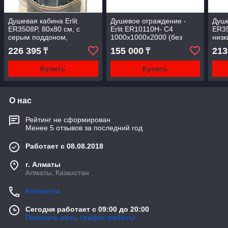
Душевая кабина Erlit
Душевое ограждение -
Душе
ER3508P, 80х80 см, с
Erlit ER10110H- C4
ER35
серым поддоном,
1000х1000х2000 (без
низк
тонированным стеклом.
поддона) тонированное
тони
226 395
155 000
213
₸
₸
стекло
Купить
Купить
О нас
Рейтинг не сформирован
Менее 5 отзывов за последний год
Работает с 08.08.2018
г. Алматы
Алматы, Казахстан
Контакты
Сегодня работает с 09:00 до 20:00
Показать весь график работы