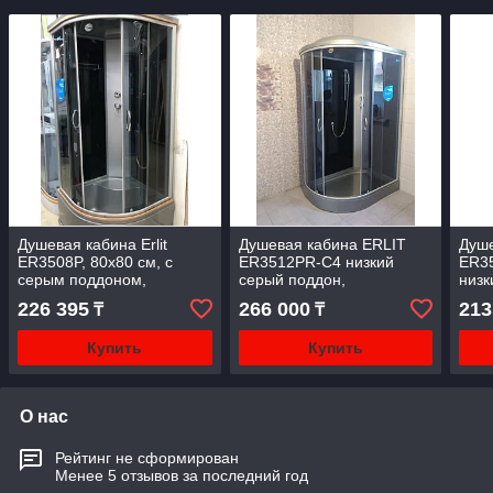
Душевая кабина Erlit
Душевая кабина ERLIT
Душе
ER3508P, 80х80 см, с
ER3512PR-C4 низкий
ER35
серым поддоном,
серый поддон,
низк
тонированным стеклом.
тонированное стекло
тони
226 395
266 000
213
₸
₸
Купить
Купить
О нас
Рейтинг не сформирован
Менее 5 отзывов за последний год