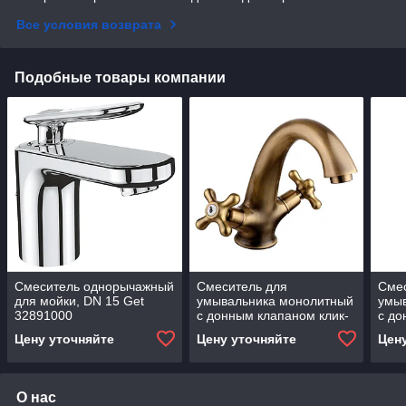
Все условия возврата
Подобные товары компании
Смеситель однорычажный
Смеситель для
Сме
для мойки, DN 15 Get
умывальника монолитный
умы
32891000
с донным клапаном клик-
с до
клак, бронза (к/к 4)
клак,
Цену уточняйте
Цену уточняйте
Цен
LM2806B "Винтаж"
LM4
О нас