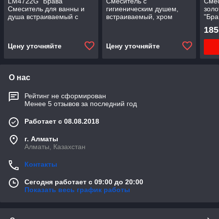
LM4722G "Брава"
Смеситель с
Смес
Смеситель для ванны и
гигиеническим душем,
золо
душа встраиваемый с
встраиваемый, хром
"Бра
дополнительной 1-функц
LM1219C "плюс Эдванс"
185
лейкой, золото 318R
Цену уточняйте
Цену уточняйте
О нас
Рейтинг не сформирован
Менее 5 отзывов за последний год
Работает с 08.08.2018
г. Алматы
Алматы, Казахстан
Контакты
Сегодня работает с 09:00 до 20:00
Показать весь график работы