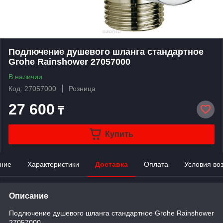
Подлючение душевого шланга стандартное
Grohe Rainshower 27057000
В наличии
Код: 27057000
Розница
27 600
₸
Купить
ние
Характеристики
Доставка
Оплата
Условия во
Описание
Подлючение душевого шланга стандартное Grohe Rainshower
27057000